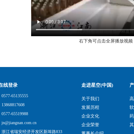
右下角可点击全屏播放视频
在线登录
走进星空(中国)
577-65135555
关于我们
3868817608
发展历程
577-65519988
企业文化
n@jiangnan.com.cn
企业荣誉
：浙江省瑞安经济开发区新埠路833
董事长介绍