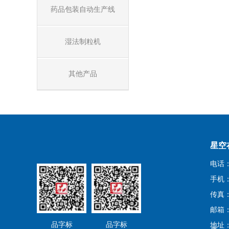
药品包装自动生产线
湿法制粒机
其他产品
星空
电话：0
手机：1
传真：0
邮箱：j
品字标
品字标
地址