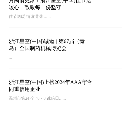
月圆情更浓！浙江星空(中国)佳节送
暖心，致敬每一份坚守！
佳节送暖 情谊满满 ......
浙江星空(中国)诚邀​ | 第67届（青
岛）全国制药机械博览会
...
浙江星空(中国)上榜2024年AAA守合
同重信用企业
温州市第24 个 “8・8 诚信日......